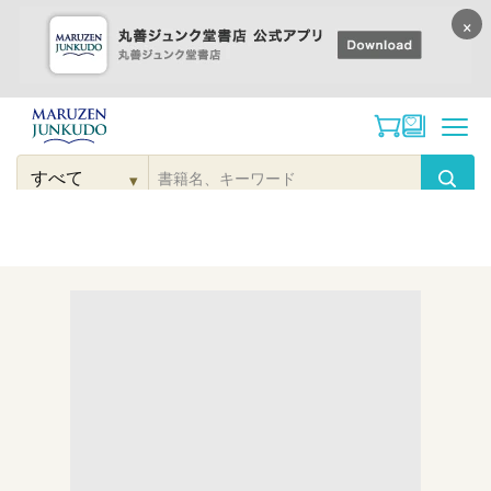
×
コンテンツに
進む
▾
検
索
こだわり
検索
カテゴリー
検索
対
象