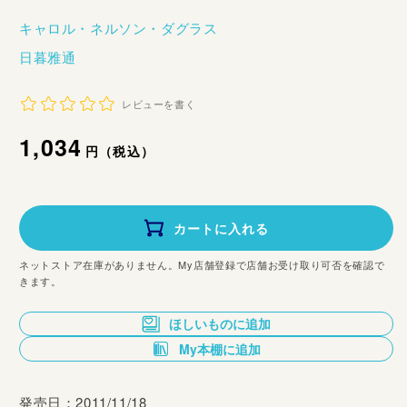
キャロル・ネルソン・ダグラス
日暮雅通
レビューを書く
通
1,034
円（税込）
常
価
カートに入れる
格
ネットストア在庫がありません。My店舗登録で店舗お受け取り可否を確認で
きます。
ほしいものに追加
My本棚に追加
発売日：2011/11/18