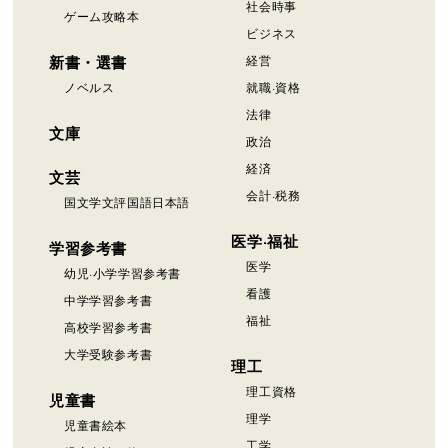
社会時事
ゲーム攻略本
ビジネス
新書・選書
経営
ノベルス
就職·資格
法律
文庫
政治
経済
文芸
会計·税務
国文学文評国語日本語
医学·福祉
学習参考書
医学
幼児·小学学習参考書
看護
中学学習参考書
福祉
高校学習参考書
大学受験参考書
理工
理工資格
児童書
理学
児童書絵本
工学