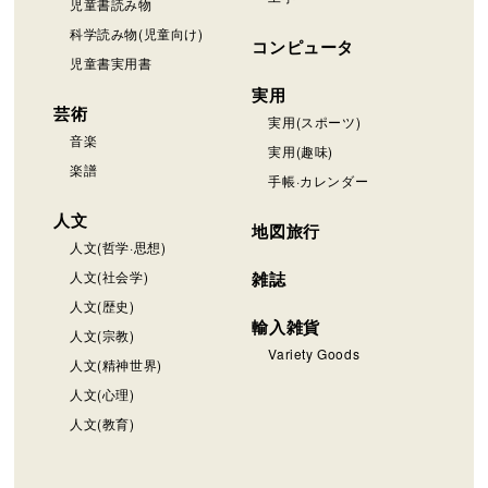
児童書読み物
科学読み物(児童向け)
コンピュータ
児童書実用書
実用
芸術
実用(スポーツ)
音楽
実用(趣味)
楽譜
手帳·カレンダー
人文
地図旅行
人文(哲学·思想)
人文(社会学)
雑誌
人文(歴史)
輸入雑貨
人文(宗教)
Variety Goods
人文(精神世界)
人文(心理)
人文(教育)