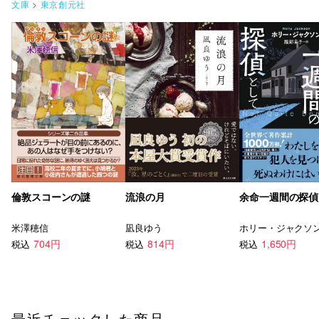
文庫
>
東京創元社
倫敦スコーンの謎
流浪の月
余命一週間の探偵
米澤穂信
凪良ゆう
ホリー・ジャクソ
704円
814円
1,650円
税込
税込
税込
最近チェックした商品