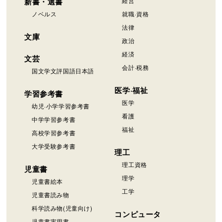
新書・選書
経営
ノベルス
就職·資格
法律
文庫
政治
経済
文芸
会計·税務
国文学文評国語日本語
医学·福祉
学習参考書
医学
幼児·小学学習参考書
看護
中学学習参考書
福祉
高校学習参考書
大学受験参考書
理工
理工資格
児童書
理学
児童書絵本
工学
児童書読み物
科学読み物(児童向け)
コンピュータ
児童書実用書