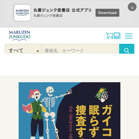
×
コンテンツに
進む
▾
検
索
こだわり
検索
カテゴリー
検索
対
象