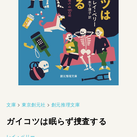
文庫
>
東京創元社
>
創元推理文庫
ガイコツは眠らず捜査する
レイ・ペリー