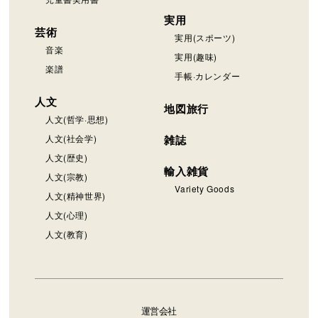
実用
芸術
実用(スポーツ)
音楽
実用(趣味)
楽譜
手帳·カレンダー
人文
地図旅行
人文(哲学·思想)
人文(社会学)
雑誌
人文(歴史)
輸入雑貨
人文(宗教)
Variety Goods
人文(精神世界)
人文(心理)
人文(教育)
運営会社