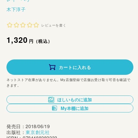
木下淳子
レビューを書く
通
1,320
円（税込）
常
価
カートに入れる
格
ネットストア在庫がありません。My店舗登録で店舗お受け取り可否を確認で
きます。
ほしいものに追加
My本棚に追加
発売日：2018/06/19
出版社：
東京創元社
ISBN：9784488282233