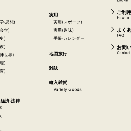
ご利
実用
How to
学·思想)
実用(スポーツ)
よく
会学)
実用(趣味)
FAQ
史)
手帳·カレンダー
お問
教)
Contact
地図旅行
神世界)
理)
雑誌
育)
輸入雑貨
Variety Goods
·経済·法律
事
ス