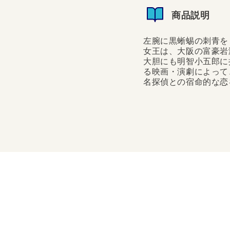
商品説明
左腕に黒蜥蜴の刺青を
女王は、大阪の富豪岩
大胆にも明智小五郎に
る映画・演劇によって
名探偵との宿命的な恋
左腕に黒蜥蜴の刺青をし
は、大阪の富豪岩瀬家の
明智小五郎に挑戦状を叩
によって、さらにその名
な恋を描く長編...