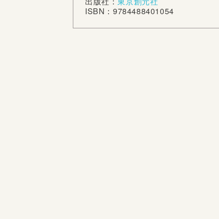
出版社：
東京創元社
ISBN：9784488401054