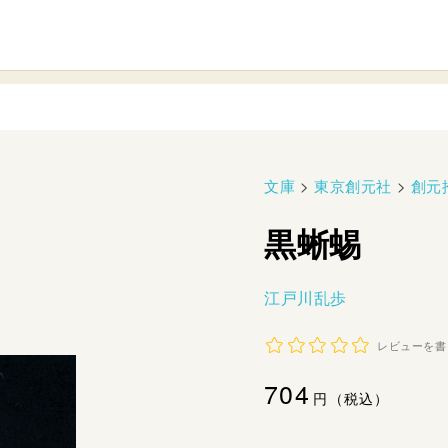
文庫
>
東京創元社
>
創元
黒蜥蜴
江戸川乱歩
レビューを書
通
704
円（税込）
常