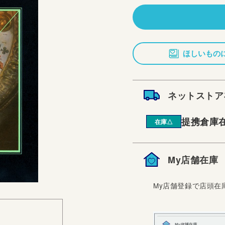
価
格
ほしいもの
ネットストア
提携倉庫
在庫△
My店舗在庫
My店舗登録で店頭在