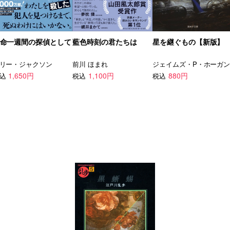
命一週間の探偵として
藍色時刻の君たちは
星を継ぐもの【新版】
リー・ジャクソン
前川 ほまれ
ジェイムズ・P・ホーガ
1,650円
1,100円
880円
込
税込
税込