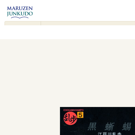
コンテンツ
に進む
▾
検
索
対
象