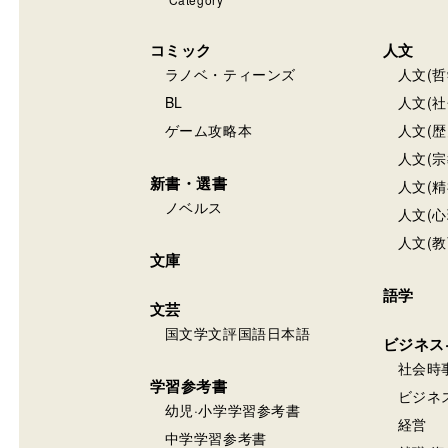
コミック
人文
ラノベ・ティーンズ
人文(哲
BL
人文(社
ゲーム攻略本
人文(歴
人文(宗
新書・選書
人文(精
ノベルス
人文(心
人文(教
文庫
語学
文芸
国文学文評国語日本語
ビジネス
社会時
学習参考書
ビジネ
幼児·小学学習参考書
経営
中学学習参考書