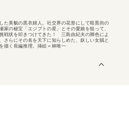
した美貌の黒衣婦人。社交界の花形にして暗黒街の
瀬家の秘宝「エジプトの星」とその愛娘を狙って、
挑戦状を叩きつけてきた！ 三島由紀夫の脚色によ
、さらにその名を天下に知らしめた、妖しい女賊と
を描く長編推理。挿絵＝林唯一
た美貌の黒衣婦人。社交界の花形にして暗黒街の女王
秘宝「エジプトの星」とその愛娘を狙って、大胆にも
きつけてきた！ 三島由紀夫の脚色による映画・演劇
を天下に知らしめた、妖しい女賊と名探偵との宿命的