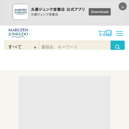
×
コンテンツに
進む
▾
検
索
こだわり
検索
カテゴリー
検索
対
象