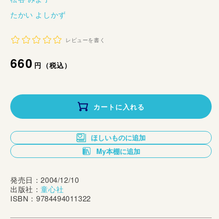
たかい よしかず
レビューを書く
通
660
円（税込）
常
価
カートに入れる
格
ほしいものに追加
My本棚に追加
発売日：2004/12/10
出版社：
童心社
ISBN：9784494011322