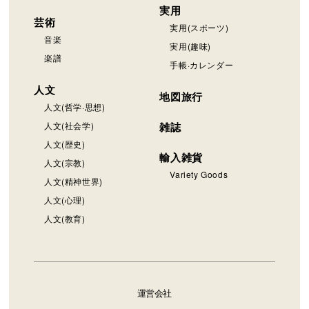
実用
芸術
実用(スポーツ)
音楽
実用(趣味)
楽譜
手帳·カレンダー
人文
地図旅行
人文(哲学·思想)
人文(社会学)
雑誌
人文(歴史)
輸入雑貨
人文(宗教)
Variety Goods
人文(精神世界)
人文(心理)
人文(教育)
運営会社