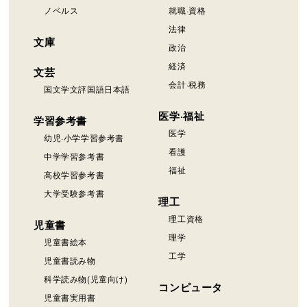
ノベルス
就職·資格
法律
文庫
政治
経済
文芸
会計·税務
国文学文評国語日本語
医学·福祉
学習参考書
医学
幼児·小学学習参考書
看護
中学学習参考書
福祉
高校学習参考書
大学受験参考書
理工
理工資格
児童書
理学
児童書絵本
工学
児童書読み物
科学読み物(児童向け)
コンピュータ
児童書実用書