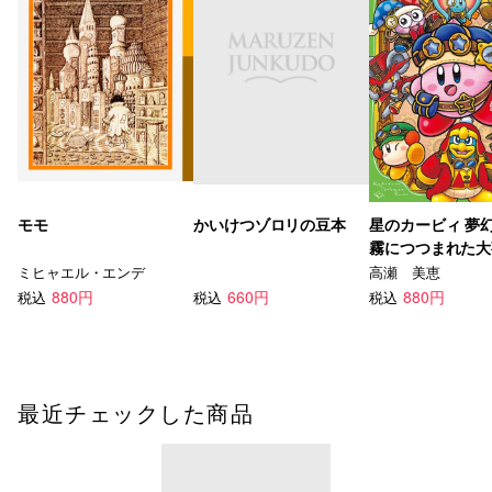
モモ
かいけつゾロリの豆本
星のカービィ 夢
霧につつまれた大
ミヒャエル・エンデ
高瀬 美恵
880円
660円
880円
税込
税込
税込
最近チェックした商品