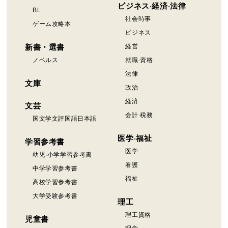
ビジネス·経済·法律
BL
社会時事
ゲーム攻略本
ビジネス
新書・選書
経営
ノベルス
就職·資格
法律
文庫
政治
経済
文芸
会計·税務
国文学文評国語日本語
医学·福祉
学習参考書
医学
幼児·小学学習参考書
看護
中学学習参考書
福祉
高校学習参考書
大学受験参考書
理工
理工資格
児童書
理学