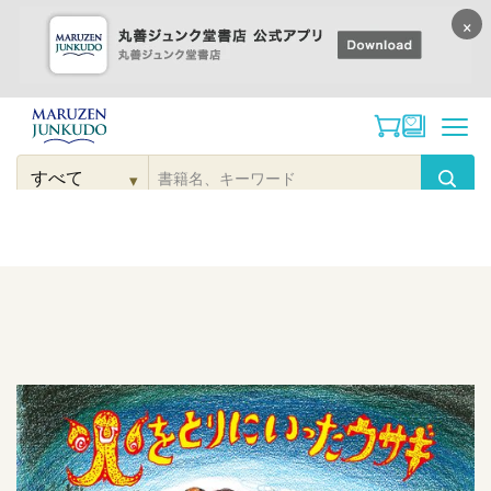
×
コンテンツに
進む
▾
検
索
こだわり
検索
カテゴリー
検索
対
象