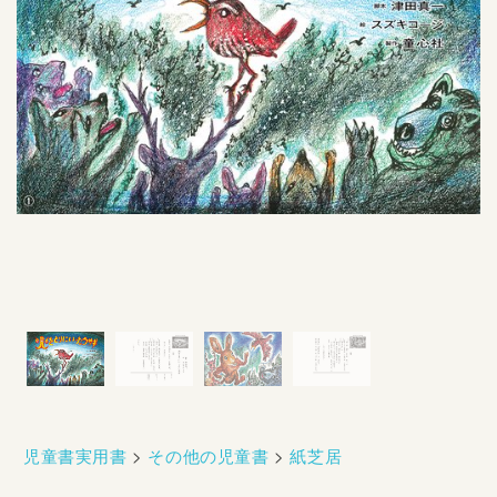
児童書実用書
>
その他の児童書
>
紙芝居