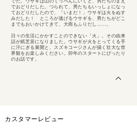
でた。ウサギは山のてっぺんにいくと、男たちのまえ
でおどりだした。つられて、男たちもいっしょになっ
ておどりだしたので、「いまだ！」ウサギは火をぬす
みだした！ ところが逃げるウサギを、男たちがどこ
までもおいかけてきて、大雨もふりだし……。
日々の生活にかかすことのできない「火」。その由来
話が紙芝居になりました。ウサギが火をとってくる手
に汗にぎる展開と、スズキコージさんが描く壮大な世
界観をお楽しみください。卯年のスタートにぴったり
のお話です。
むかし世界はとてもさむかった。みんながさむさにふるえ
ていると、旅からかえってきた鳥がいった。「火をみつけ
たよ！ やまのてっぺんにあったよ！」しかし、火はおそ
ろしい男たちがまもっているという。するとウサギが「ぼ
くが火をとりにいく！」と、名のりでた。ウサギは山のて
っぺんにいくと、男たちのまえでおど...
カスタマーレビュー