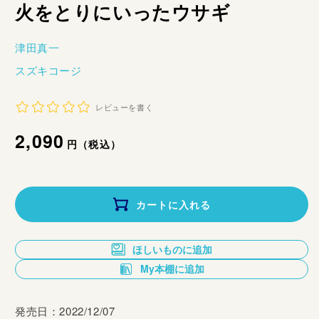
火をとりにいったウサギ
津田真一
スズキコージ
レビューを書く
通
2,090
円（税込）
常
価
カートに入れる
格
ほしいものに追加
My本棚に追加
発売日：2022/12/07