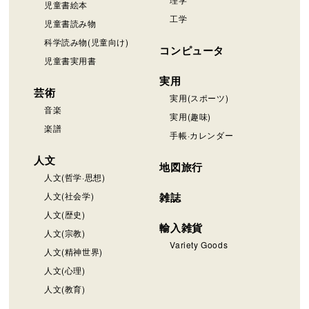
児童書絵本
工学
児童書読み物
科学読み物(児童向け)
コンピュータ
児童書実用書
実用
芸術
実用(スポーツ)
音楽
実用(趣味)
楽譜
手帳·カレンダー
人文
地図旅行
人文(哲学·思想)
人文(社会学)
雑誌
人文(歴史)
輸入雑貨
人文(宗教)
Variety Goods
人文(精神世界)
人文(心理)
人文(教育)