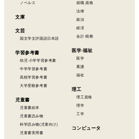
ノベルス
就職·資格
法律
文庫
政治
経済
文芸
会計·税務
国文学文評国語日本語
医学·福祉
学習参考書
医学
幼児·小学学習参考書
看護
中学学習参考書
福祉
高校学習参考書
大学受験参考書
理工
理工資格
児童書
理学
児童書絵本
工学
児童書読み物
科学読み物(児童向け)
コンピュータ
児童書実用書