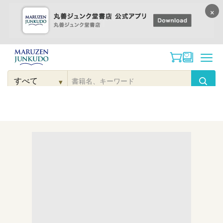
×
コンテンツに
進む
▾
検
索
こだわり
検索
カテゴリー
検索
対
象