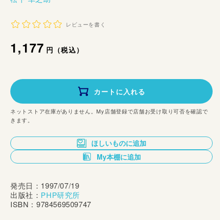
レビューを書く
通
1,177
円（税込）
常
価
カートに入れる
格
ネットストア在庫がありません。My店舗登録で店舗お受け取り可否を確認で
きます。
ほしいものに追加
My本棚に追加
発売日：1997/07/19
出版社：
PHP研究所
ISBN：9784569509747