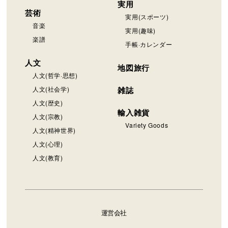
実用
芸術
実用(スポーツ)
音楽
実用(趣味)
楽譜
手帳·カレンダー
人文
地図旅行
人文(哲学·思想)
人文(社会学)
雑誌
人文(歴史)
輸入雑貨
人文(宗教)
Variety Goods
人文(精神世界)
人文(心理)
人文(教育)
運営会社