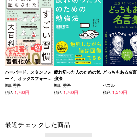
ハーバード、スタンフォ
疲れ切った人のための勉
どっちもある名言
ード、オックスフォー
強法
ド… 科学的に証明された
堀田秀吾
堀田 秀吾
ペズル
すごい習慣大百科
1,760円
1,760円
1,540円
税込
税込
税込
最近チェックした商品