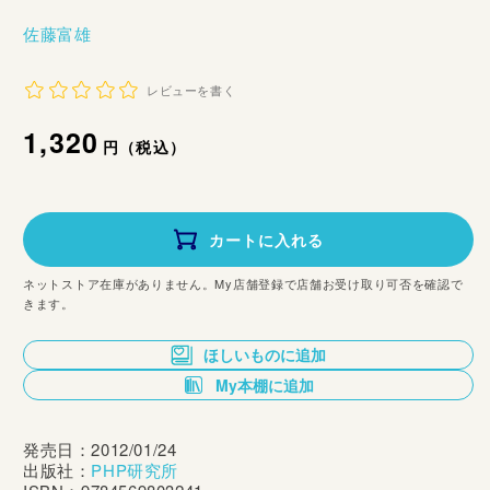
佐藤富雄
レビューを書く
通
1,320
円（税込）
常
価
カートに入れる
格
ネットストア在庫がありません。My店舗登録で店舗お受け取り可否を確認で
きます。
ほしいものに追加
My本棚に追加
発売日：2012/01/24
出版社：
PHP研究所