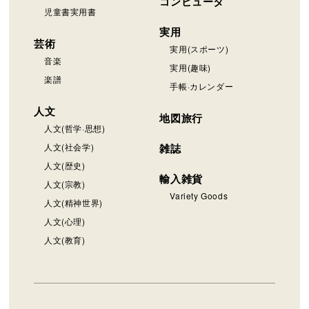
コンピュータ
児童書実用書
実用
芸術
実用(スポーツ)
音楽
実用(趣味)
楽譜
手帳·カレンダー
人文
地図旅行
人文(哲学·思想)
人文(社会学)
雑誌
人文(歴史)
輸入雑貨
人文(宗教)
Variety Goods
人文(精神世界)
人文(心理)
人文(教育)