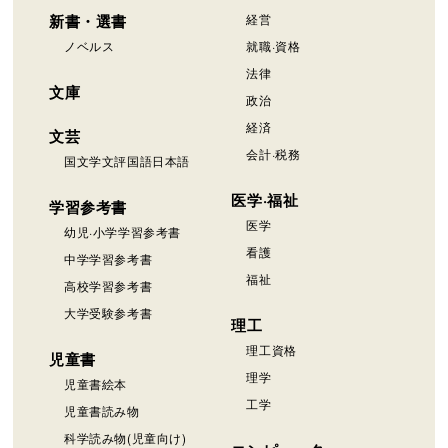
新書・選書
経営
ノベルス
就職·資格
法律
文庫
政治
経済
文芸
会計·税務
国文学文評国語日本語
医学·福祉
学習参考書
医学
幼児·小学学習参考書
看護
中学学習参考書
福祉
高校学習参考書
大学受験参考書
理工
理工資格
児童書
理学
児童書絵本
工学
児童書読み物
科学読み物(児童向け)