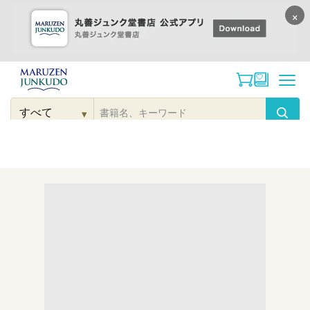
×
コンテンツに
進む
▾
検
索
こだわり
検索
カテゴリー
検索
対
象