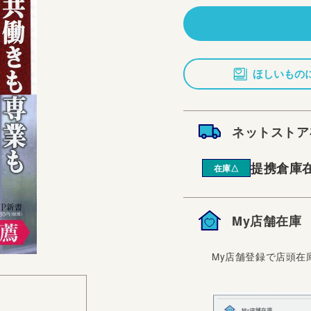
価
格
ほしいもの
ネットストア
提携倉庫
在庫△
My店舗在庫
My店舗登録で店頭在