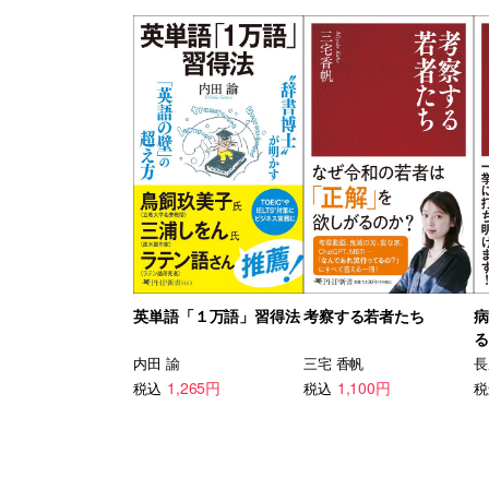
英単語「１万語」習得法
考察する若者たち
病
る
内田 諭
三宅 香帆
長
1,265円
1,100円
税込
税込
税