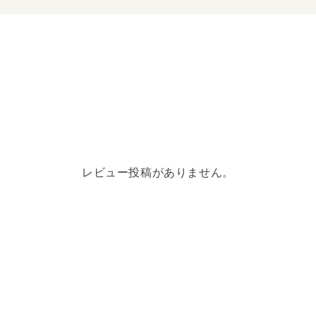
が、日本の働き方の矛盾
ぱいいっぱいの共働き家
専業主婦・「稼ぎ...
レビュー投稿がありません。