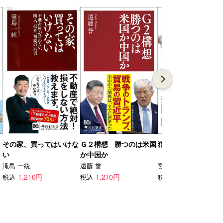
その家、買ってはいけな
Ｇ２構想 勝つのは米国
猫が世界を救う
い
か中国か
滝島 一統
遠藤 誉
宮沢 孝幸
1,210円
1,210円
1,210円
税込
税込
税込