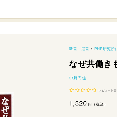
新書・選書
>
PHP研究所(
なぜ共働き
中野円佳
レビューを書
通
1,320
円（税込）
常