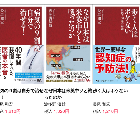
気の９割は自分で治せ
なぜ日本は米英中ソと戦
歩く人はボケない
！
ったのか
尾 和宏
波多野 澄雄
長尾 和宏
1,210円
1,320円
1,210円
込
税込
税込