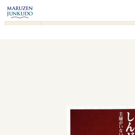
コンテンツ
に進む
▾
検
索
対
象