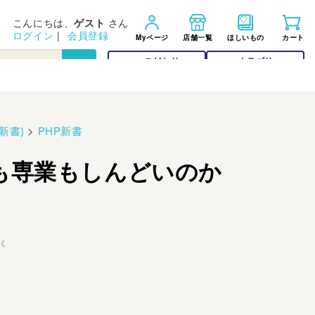
こんにちは、
ゲスト
さん
ログイン
|
会員登録
Myページ
店舗一覧
ほしいもの
カート
こだわり
カテゴリー
検索
検索
新書)
>
PHP新書
も専業もしんどいのか
く