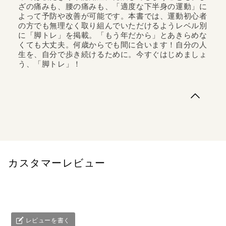
ざの痛みも、腰の痛みも、「適度な下半身の運動」に
よって予防や改善が可能です。本書では、運動初心者
の方でも無理なく取り組んでいただけるようレベル別
に「脚トレ」を掲載。「もう年だから」とあきらめな
くても大丈夫。何歳からでも間に合います！自分の人
生を、自分で歩き続けるために。今すぐはじめましょ
う、「脚トレ」！
定期的な運動の必要性を感じつつ、なかなか一歩を踏み出
せない。何からはじめてよいのかわからない。そんな方に
読んでいただきたい大人のための運動本です。集中して取
り組むべきは「脚」、つまり下半身のトレーニング。上半
身にくらべて下半身の筋肉は衰えやすく、何もしなければ
便利な生活のなかで筋肉はどんどん減...
カスタマーレビュー
レビューを書く