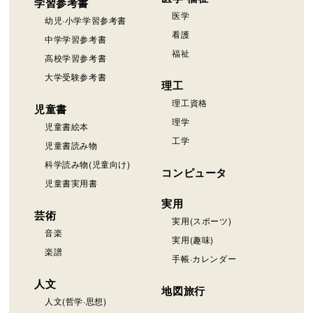
学習参考書
医学
幼児·小学学習参考書
看護
中学学習参考書
福祉
高校学習参考書
大学受験参考書
理工
理工資格
児童書
理学
児童書絵本
工学
児童書読み物
科学読み物(児童向け)
コンピュータ
児童書実用書
実用
芸術
実用(スポーツ)
音楽
実用(趣味)
楽譜
手帳·カレンダー
人文
地図旅行
人文(哲学·思想)