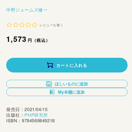
中野ジェームズ修一
レビューを書く
通
1,573
円（税込）
常
価
カートに入れる
格
ほしいものに追加
My本棚に追加
発売日：2021/04/15
出版社：
PHP研究所
ISBN：9784569849218