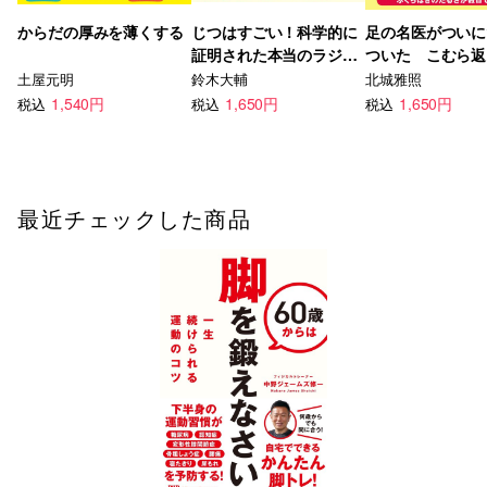
からだの厚みを薄くする
じつはすごい！科学的に
足の名医がついに
証明された本当のラジオ
ついた こむら返
体操
足のつりリセット
土屋元明
鈴木大輔
北城雅照
1,540円
1,650円
1,650円
税込
税込
税込
最近チェックした商品