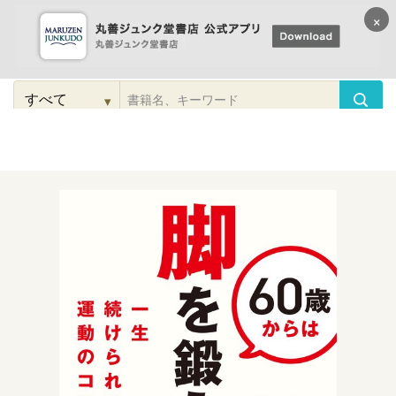
×
コンテンツに
進む
▾
検
索
こだわり
検索
カテゴリー
検索
対
象