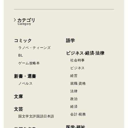
カテゴリ
Category
コミック
語学
ラノベ・ティーンズ
ビジネス·経済·法律
BL
社会時事
ゲーム攻略本
ビジネス
新書・選書
経営
ノベルス
就職·資格
法律
文庫
政治
経済
文芸
会計·税務
国文学文評国語日本語
医学·福祉