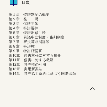
CASE欄，法律用語の解説欄など工夫が盛りだくさん。付
目次
録の「重要条文・判例一覧」で知識の整理も可能。令和５
年特許法改正等に対応した最新版。
第１章 特許制度の概要
第２章 発 明
第３章 保護主体
第４章 特許要件
第５章 特許出願手続
第６章 異議申立制度・審判制度
第７章 審決等取消訴訟
第８章 特許権
第９章 特許権侵害
第10章 侵害主張に対する抗弁
第11章 侵害に対する救済
第12章 特許権の利用
第13章 実用新案法
第14章 特許協力条約に基づく国際出願
第１章 特許制度の概要第２章 発 明第３章 保護主
体第４章 特許要件第５章 特許出願手続第６章 異議申
立制度・審判制度第７章 審決等取消訴訟第８章 特許権