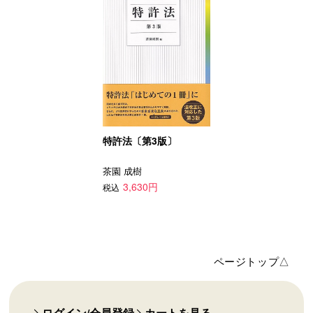
特許法〔第3版〕
茶園 成樹
3,630円
税込
ページトップ△