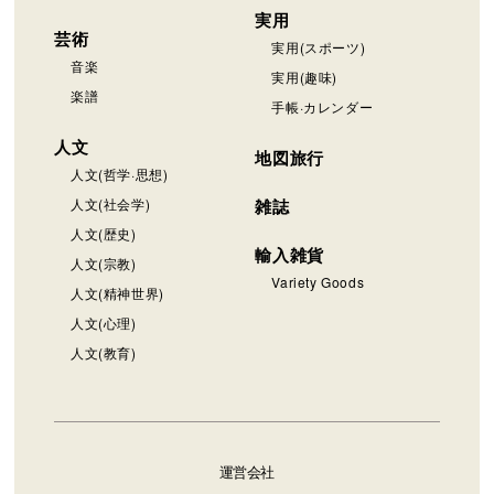
実用
芸術
実用(スポーツ)
音楽
実用(趣味)
楽譜
手帳·カレンダー
人文
地図旅行
人文(哲学·思想)
人文(社会学)
雑誌
人文(歴史)
輸入雑貨
人文(宗教)
Variety Goods
人文(精神世界)
人文(心理)
人文(教育)
運営会社