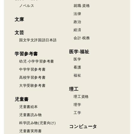
ノベルス
就職·資格
法律
文庫
政治
経済
文芸
会計·税務
国文学文評国語日本語
医学·福祉
学習参考書
医学
幼児·小学学習参考書
看護
中学学習参考書
福祉
高校学習参考書
大学受験参考書
理工
理工資格
児童書
理学
児童書絵本
工学
児童書読み物
科学読み物(児童向け)
コンピュータ
児童書実用書