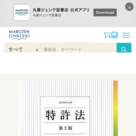
×
コンテンツに
進む
▾
検
索
こだわり
検索
カテゴリー
検索
対
象