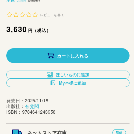
レビューを書く
通
3,630
円（税込）
常
価
カートに入れる
格
ほしいものに追加
My本棚に追加
発売日：2025/11/18
出版社：
有斐閣
ISBN：9784641243958
ネットストア在庫
詳細