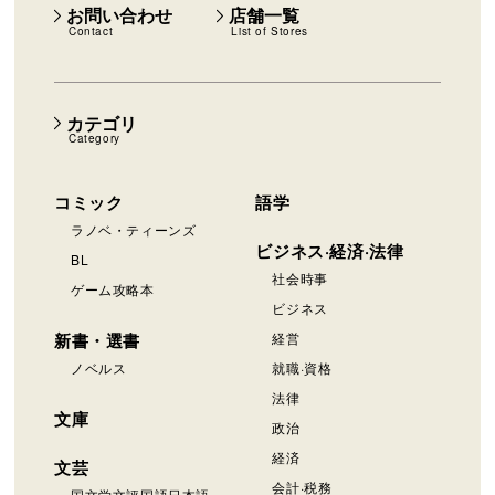
お問い合わせ
店舗一覧
Contact
List of Stores
カテゴリ
Category
コミック
語学
ラノベ・ティーンズ
ビジネス·経済·法律
BL
社会時事
ゲーム攻略本
ビジネス
新書・選書
経営
ノベルス
就職·資格
法律
文庫
政治
経済
文芸
会計·税務
国文学文評国語日本語