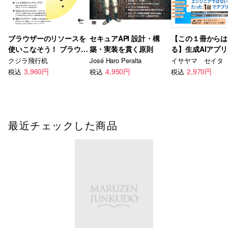
ブラウザーのリソースを
セキュアAPI 設計・構
【この１冊からは
使いこなそう！ ブラウザ
築・実装を貫く原則
る】生成AIアプ
ー・オーケストレーショ
門 Dify 徹底活
クジラ飛行机
José Haro Peralta
イサヤマ セイタ
ン・コーディング
3,960円
4,950円
2,970円
税込
税込
税込
最近チェックした商品