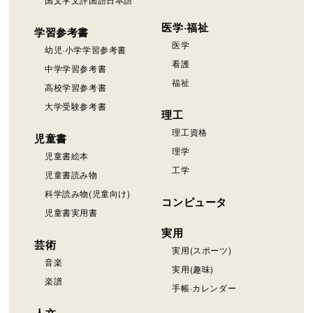
医学·福祉
学習参考書
医学
幼児·小学学習参考書
看護
中学学習参考書
福祉
高校学習参考書
大学受験参考書
理工
理工資格
児童書
理学
児童書絵本
工学
児童書読み物
科学読み物(児童向け)
コンピュータ
児童書実用書
実用
芸術
実用(スポーツ)
音楽
実用(趣味)
楽譜
手帳·カレンダー