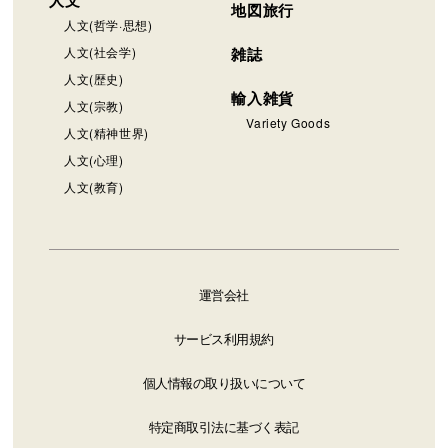
人文
地図旅行
人文(哲学·思想)
人文(社会学)
雑誌
人文(歴史)
輸入雑貨
人文(宗教)
Variety Goods
人文(精神世界)
人文(心理)
人文(教育)
運営会社
サービス利用規約
個人情報の取り扱いについて
特定商取引法に基づく表記