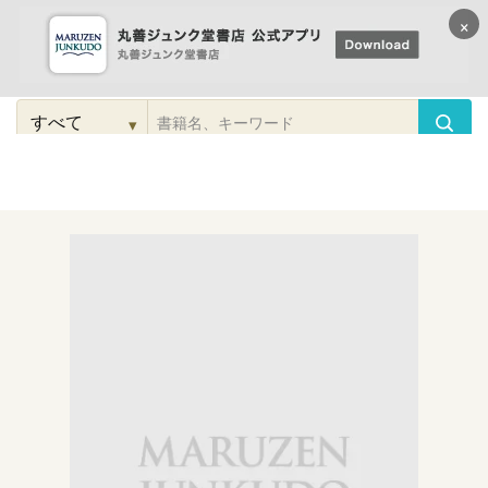
×
コンテンツに
進む
▾
検
索
こだわり
検索
カテゴリー
検索
対
象