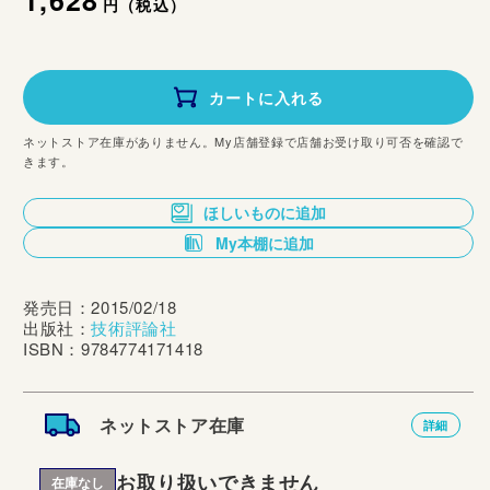
通
1,628
円（税込）
常
価
カートに入れる
格
ネットストア在庫がありません。My店舗登録で店舗お受け取り可否を確認で
きます。
ほしいものに追加
My本棚に追加
発売日：2015/02/18
出版社：
技術評論社
ISBN：9784774171418
ネットストア在庫
詳細
お取り扱いできません
在庫なし