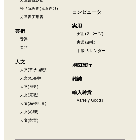
科学読み物(児童向け)
コンピュータ
児童書実用書
実用
芸術
実用(スポーツ)
音楽
実用(趣味)
楽譜
手帳·カレンダー
人文
地図旅行
人文(哲学·思想)
人文(社会学)
雑誌
人文(歴史)
輸入雑貨
人文(宗教)
Variety Goods
人文(精神世界)
人文(心理)
人文(教育)