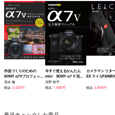
作品づくりのための
今すぐ使えるかんたん
カメラマン リタ
SONY α7Vプロフェッシ
mini SONY α7 V 完全
EX ライカFANB
ョナル撮影BOOK
撮影マニュアル
Vol.3
清水 徹
河野 鉄平
2,420円
1,980円
2,800円
税込
税込
税込
最近チェックした商品