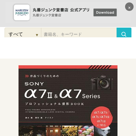
×
コンテンツに
進む
▾
検
索
こだわり
検索
カテゴリー
検索
対
象