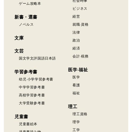
社会時事
ゲーム攻略本
ビジネス
新書・選書
経営
ノベルス
就職·資格
法律
文庫
政治
経済
文芸
会計·税務
国文学文評国語日本語
医学·福祉
学習参考書
医学
幼児·小学学習参考書
看護
中学学習参考書
福祉
高校学習参考書
大学受験参考書
理工
理工資格
児童書
理学
児童書絵本
工学
児童書読み物