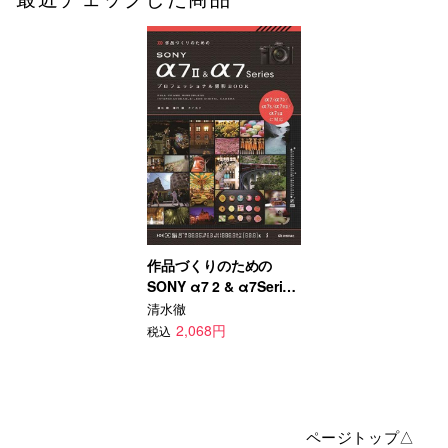
作品づくりのための
SONY α7 2 & α7Series
プロフェッショナル撮影
清水徹
BOOK
2,068円
税込
ページトップ△