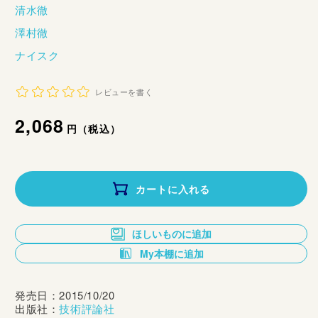
清水徹
澤村徹
ナイスク
レビューを書く
通
2,068
円（税込）
常
価
カートに入れる
格
ほしいものに追加
My本棚に追加
発売日：2015/10/20
出版社：
技術評論社