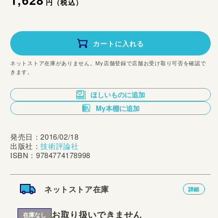
通
1,628
円（税込）
常
価
カートに入れる
格
ネットストア在庫がありません。My店舗登録で店舗お受け取り可否を確認で
きます。
ほしいものに追加
My本棚に追加
発売日：2016/02/18
出版社：
技術評論社
ISBN：9784774178998
ネットストア在庫
詳細
お取り扱いできません
在庫なし