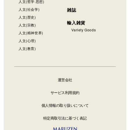
人文(哲学·思想)
人文(社会学)
雑誌
人文(歴史)
輸入雑貨
人文(宗教)
Variety Goods
人文(精神世界)
人文(心理)
人文(教育)
運営会社
サービス利用規約
個人情報の取り扱いについて
特定商取引法に基づく表記