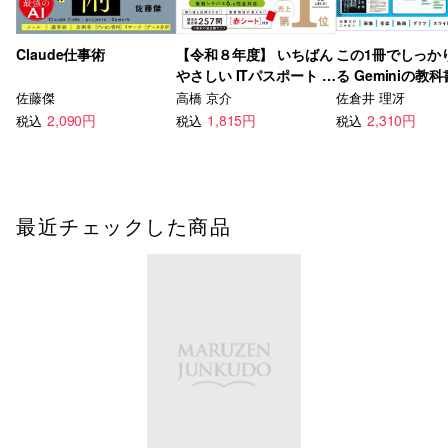
Claude仕事術
【令和８年度】 いちばん
この1冊でしっか
やさしい ITパスポート 絶
る Geminiの教科
対合格の教科書＋出る順
佐藤傑
高橋 京介
佐倉井 理冴
問題集
2,090円
1,815円
2,310円
税込
税込
税込
最近チェックした商品