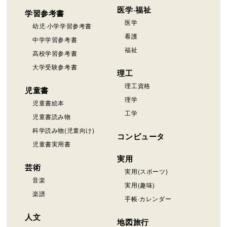
医学·福祉
学習参考書
医学
幼児·小学学習参考書
看護
中学学習参考書
福祉
高校学習参考書
大学受験参考書
理工
理工資格
児童書
理学
児童書絵本
工学
児童書読み物
科学読み物(児童向け)
コンピュータ
児童書実用書
実用
芸術
実用(スポーツ)
音楽
実用(趣味)
楽譜
手帳·カレンダー
人文
地図旅行