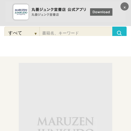
×
コンテンツに
進む
▾
検
索
こだわり
検索
カテゴリー
検索
対
象