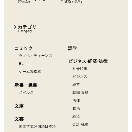
Contact
List of Stores
カテゴリ
Category
コミック
語学
ラノベ・ティーンズ
ビジネス·経済·法律
BL
社会時事
ゲーム攻略本
ビジネス
新書・選書
経営
ノベルス
就職·資格
法律
文庫
政治
経済
文芸
会計·税務
国文学文評国語日本語