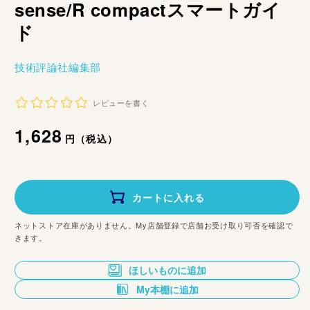
sense/R compactスマートガイ
ド
技術評論社編集部
レビューを書く
通
1,628
円（税込）
常
価
カートに入れる
格
ネットストア在庫がありません。My店舗登録で店舗お受け取り可否を確認で
きます。
ほしいものに追加
My本棚に追加