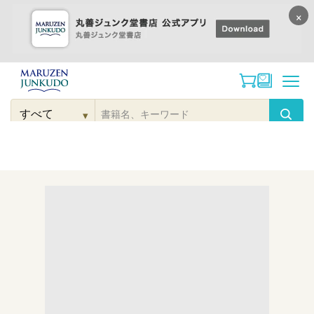
×
コンテンツに
進む
▾
検
索
こだわり
検索
カテゴリー
検索
対
象