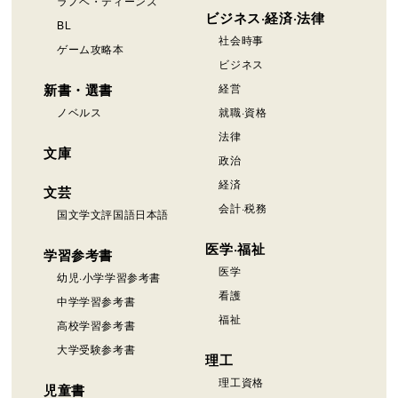
ラノベ・ティーンズ
ビジネス·経済·法律
BL
社会時事
ゲーム攻略本
ビジネス
新書・選書
経営
ノベルス
就職·資格
法律
文庫
政治
経済
文芸
会計·税務
国文学文評国語日本語
医学·福祉
学習参考書
医学
幼児·小学学習参考書
看護
中学学習参考書
福祉
高校学習参考書
大学受験参考書
理工
理工資格
児童書