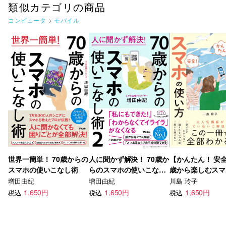
類似カテゴリの商品
コンピュータ
>
モバイル
世界一簡単！ 70歳からの
人に聞かず解決！ 70歳か
【かんたん！ 安全
スマホの使いこなし術
らのスマホの使いこなし
歳から楽しむスマ
術２
い方
増田由紀
増田由紀
川島 玲子
1,650円
1,650円
1,650円
税込
税込
税込