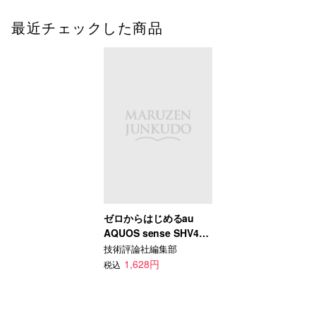
最近チェックした商品
ゼロからはじめるau
AQUOS sense SHV40
R compact SHV41
技術評論社編集部
sense/R compactスマ
1,628円
税込
ートガイド