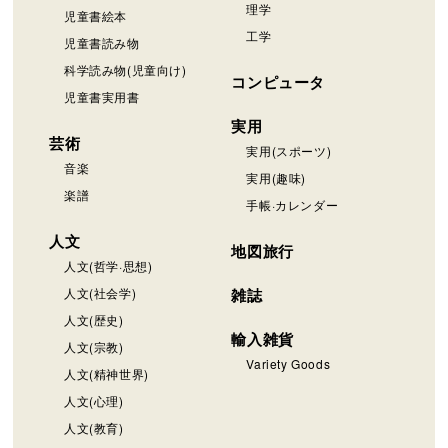
理学
児童書絵本
工学
児童書読み物
科学読み物(児童向け)
コンピュータ
児童書実用書
実用
芸術
実用(スポーツ)
音楽
実用(趣味)
楽譜
手帳·カレンダー
人文
地図旅行
人文(哲学·思想)
人文(社会学)
雑誌
人文(歴史)
輸入雑貨
人文(宗教)
Variety Goods
人文(精神世界)
人文(心理)
人文(教育)