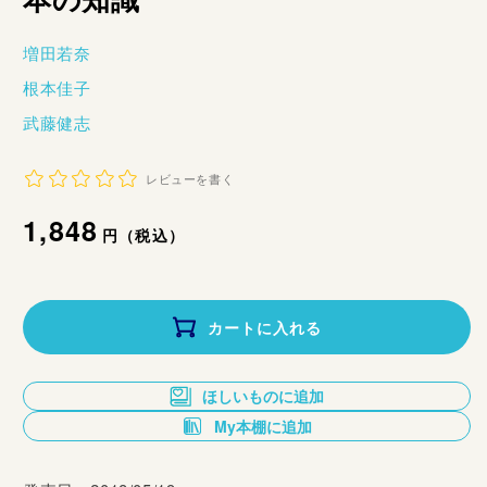
増田若奈
根本佳子
武藤健志
レビューを書く
通
1,848
円（税込）
常
価
カートに入れる
格
ほしいものに追加
My本棚に追加