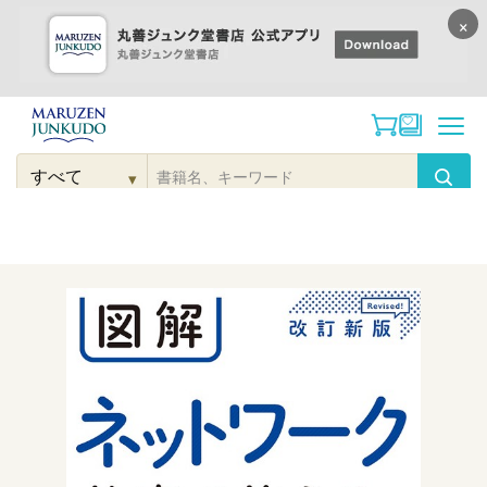
×
コンテンツに
進む
▾
検
索
こだわり
検索
カテゴリー
検索
対
象