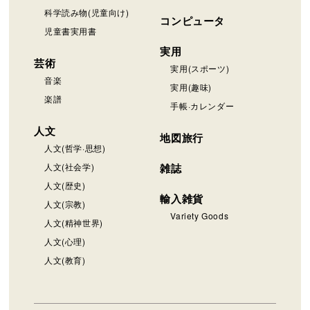
科学読み物(児童向け)
コンピュータ
児童書実用書
実用
芸術
実用(スポーツ)
音楽
実用(趣味)
楽譜
手帳·カレンダー
人文
地図旅行
人文(哲学·思想)
人文(社会学)
雑誌
人文(歴史)
輸入雑貨
人文(宗教)
Variety Goods
人文(精神世界)
人文(心理)
人文(教育)