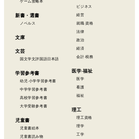
ゲーム攻略本
ビジネス
新書・選書
経営
ノベルス
就職·資格
法律
文庫
政治
経済
文芸
会計·税務
国文学文評国語日本語
医学·福祉
学習参考書
医学
幼児·小学学習参考書
看護
中学学習参考書
福祉
高校学習参考書
大学受験参考書
理工
理工資格
児童書
理学
児童書絵本
工学
児童書読み物