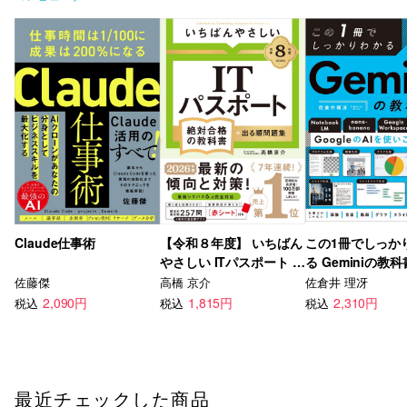
Claude仕事術
【令和８年度】 いちばん
この1冊でしっか
やさしい ITパスポート 絶
る Geminiの教科
対合格の教科書＋出る順
佐藤傑
高橋 京介
佐倉井 理冴
問題集
2,090円
1,815円
2,310円
税込
税込
税込
最近チェックした商品