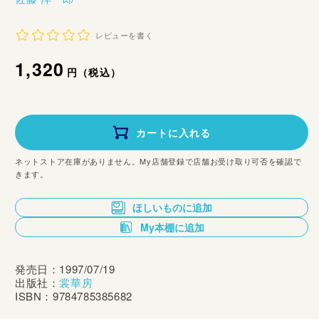
レビューを書く
通
1,320
円（税込）
常
価
カートに入れる
格
ネットストア在庫がありません。My店舗登録で店舗お受け取り可否を確認で
きます。
ほしいものに追加
My本棚に追加
発売日：1997/07/19
出版社：
裳華房
ISBN：9784785385682