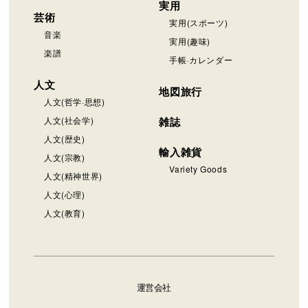
実用
芸術
実用(スポーツ)
音楽
実用(趣味)
楽譜
手帳·カレンダー
人文
地図旅行
人文(哲学·思想)
人文(社会学)
雑誌
人文(歴史)
輸入雑貨
人文(宗教)
Variety Goods
人文(精神世界)
人文(心理)
人文(教育)
運営会社