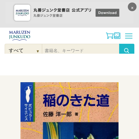
×
コンテンツに
進む
▾
検
索
こだわり
検索
カテゴリー
検索
対
象