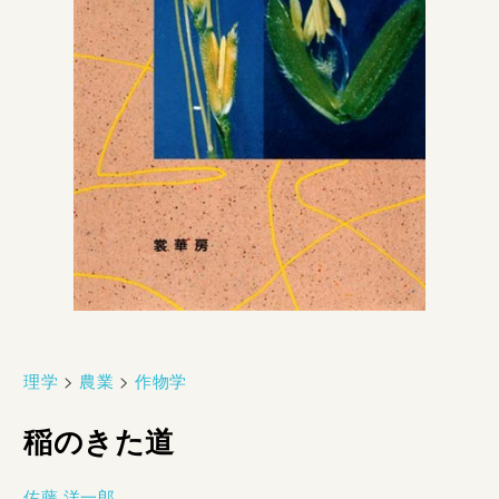
理学
>
農業
>
作物学
稲のきた道
佐藤 洋一郎