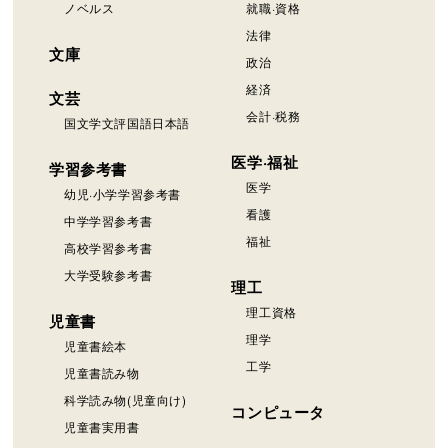
ノベルス
就職·資格
法律
文庫
政治
経済
文芸
会計·税務
国文学文評国語日本語
医学·福祉
学習参考書
医学
幼児·小学学習参考書
看護
中学学習参考書
福祉
高校学習参考書
大学受験参考書
理工
理工資格
児童書
理学
児童書絵本
工学
児童書読み物
科学読み物(児童向け)
コンピュータ
児童書実用書