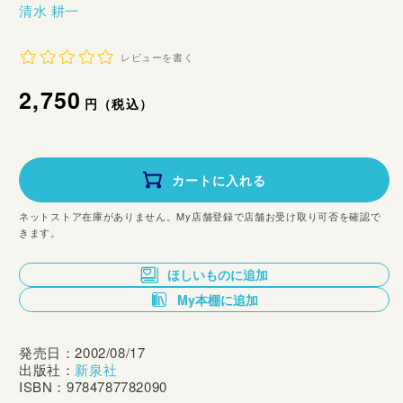
清水 耕一
レビューを書く
通
2,750
円（税込）
常
価
カートに入れる
格
ネットストア在庫がありません。My店舗登録で店舗お受け取り可否を確認で
きます。
ほしいものに追加
My本棚に追加
発売日：2002/08/17
出版社：
新泉社
ISBN：9784787782090