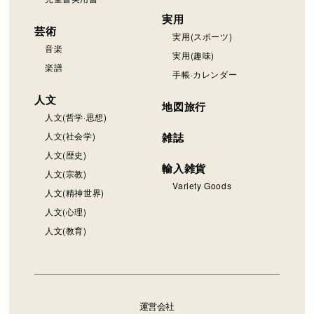
実用
芸術
実用(スポーツ)
音楽
実用(趣味)
楽譜
手帳·カレンダー
人文
地図旅行
人文(哲学·思想)
人文(社会学)
雑誌
人文(歴史)
輸入雑貨
人文(宗教)
Variety Goods
人文(精神世界)
人文(心理)
人文(教育)
運営会社