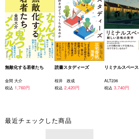
無敵化する若者たち
読書スタディーズ
リミナルスペース
金間 大介
桜井 政成
ALT236
1,760円
2,420円
3,740円
税込
税込
税込
最近チェックした商品