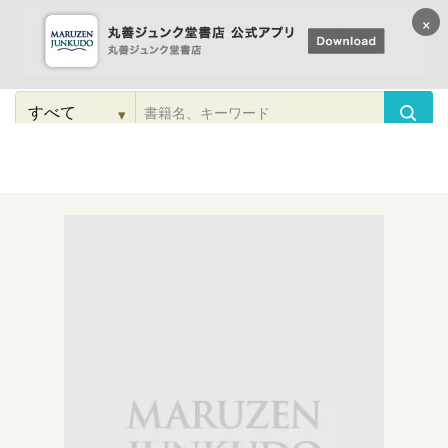
×
コンテンツに
進む
▾
検
索
こだわり
検索
カテゴリー
検索
対
象