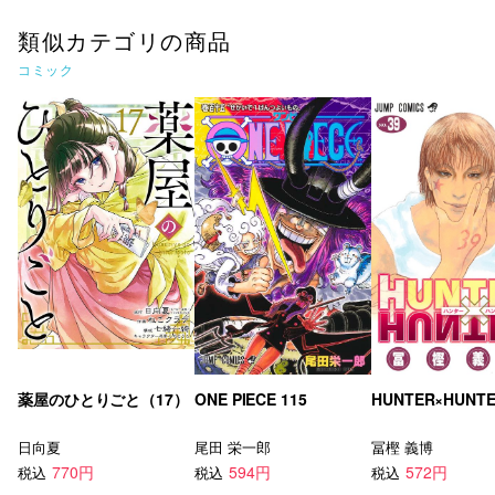
類似カテゴリの商品
コミック
薬屋のひとりごと（17）
ONE PIECE 115
HUNTER×HUNTE
日向夏
尾田 栄一郎
冨樫 義博
770円
594円
572円
税込
税込
税込