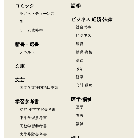
コミック
語学
ラノベ・ティーンズ
ビジネス·経済·法律
BL
社会時事
ゲーム攻略本
ビジネス
新書・選書
経営
ノベルス
就職·資格
法律
文庫
政治
経済
文芸
会計·税務
国文学文評国語日本語
医学·福祉
学習参考書
医学
幼児·小学学習参考書
看護
中学学習参考書
福祉
高校学習参考書
大学受験参考書
理工