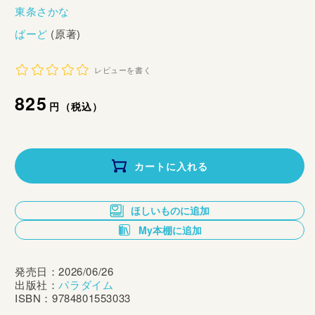
東条さかな
ばーど
(原著)
レビューを書く
通
825
円（税込）
常
価
カートに入れる
格
ほしいものに追加
My本棚に追加
発売日：2026/06/26
出版社：
パラダイム
ISBN：9784801553033