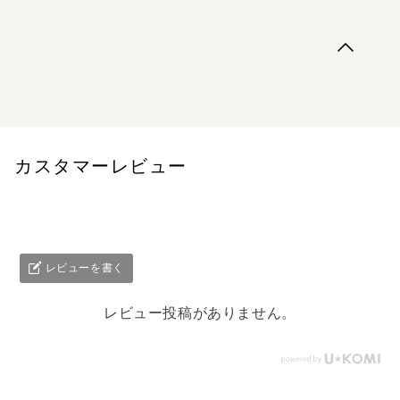
ボッチなネクロマンサーのちょっとズレた物語！死霊術士
フランケルは転生し、ネクロマンサーとしての知識を活か
して魔力を育てていたが、聖女だった母の影響なのか、聖
属性が強すぎて死霊術が発動できないままだ。街を襲った
アンデッドとの対面を経て、復活への切っ掛けを手に入れ
たことで、そのまま死霊術を極めたか...
カスタマーレビュー
レビューを書く
レビュー投稿がありません。