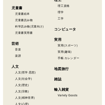
理工資格
児童書
理学
児童書絵本
工学
児童書読み物
科学読み物(児童向け)
コンピュータ
児童書実用書
実用
芸術
実用(スポーツ)
音楽
実用(趣味)
楽譜
手帳·カレンダー
人文
地図旅行
人文(哲学·思想)
人文(社会学)
雑誌
人文(歴史)
輸入雑貨
人文(宗教)
Variety Goods
人文(精神世界)
人文(心理)