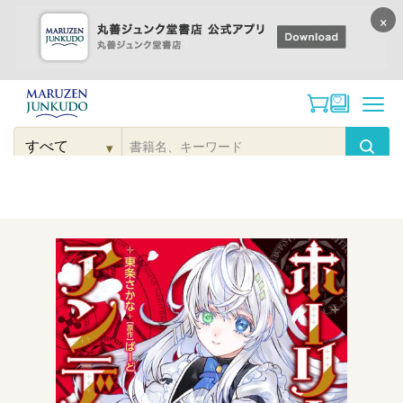
×
コンテンツに
進む
▾
検
索
こだわり
検索
カテゴリー
検索
対
象