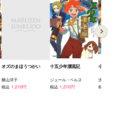
オズのまほうつかい
十五少年漂流記
小学館世界J文学館
横山洋子
ジュール・ベルヌ
浅田 次郎
1,210円
1,210円
5,500円
税込
税込
税込