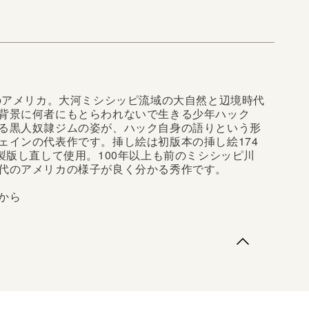
上のアメリカ。大河ミシシッピ流域の大自然と辺境時代
背景に何者にもとらわれないで生きる少年ハック
る黒人奴隷ジムの姿が、ハック自身の語りという形
ェインの代表作です。挿し絵は初版本の挿し絵174
に製版し直して使用。100年以上も前のミシシッピ川
代のアメリカの様子が良く分かる秀作です。
から
のアメリカ。大河ミシシッピ流域の大自然と辺境時代の
に何者にもとらわれないで生きる少年ハックと、必死
ジムの姿が、ハック自身の語りという形で展開するマ
です。挿し絵は初版本の挿し絵174枚の内160枚を新