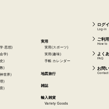
ログイ
Log-in
ご利
実用
How to
学·思想)
実用(スポーツ)
よく
会学)
実用(趣味)
FAQ
史)
手帳·カレンダー
お問
教)
Contact
地図旅行
神世界)
理)
雑誌
育)
輸入雑貨
Variety Goods