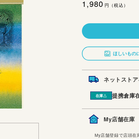
通
1,980
円（税込）
常
価
格
ほしいもの
ネットストア
提携倉庫
在庫△
My店舗在庫
My店舗登録で店頭在