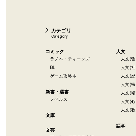
カテゴリ
Category
コミック
人文
ラノベ・ティーンズ
人文(哲
BL
人文(社
ゲーム攻略本
人文(歴
人文(宗
新書・選書
人文(精
ノベルス
人文(心
人文(教
文庫
語学
文芸