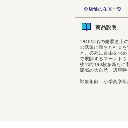
全店舗の在庫一覧
商品説明
1840年頃の発展途
の活気に満ちた社会を
と、必死に自由を求め
で展開するマークトウ
枚の内160枚を新た
流域の大自然、辺境時
対象年齢：小学高学年
1840年頃の発展途上
活気に満ちた社会を背景
に自由を求める黒人奴隷
ークトウェインの代表作