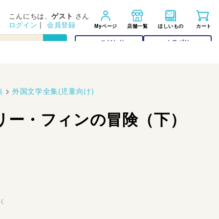
こんにちは、
ゲスト
さん
ログイン
|
会員登録
Myページ
店舗一覧
ほしいもの
カート
こだわり
カテゴリー
検索
検索
集
>
外国文学全集(児童向け)
リー・フィンの冒険（下）
く