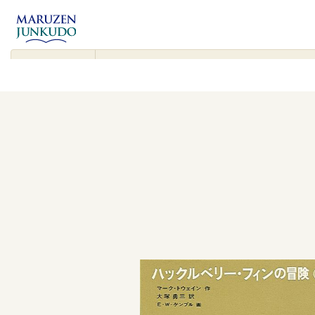
コンテンツ
に進む
▾
検
索
対
象