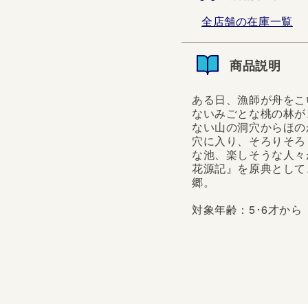
全店舗の在庫一覧
商品説明
ある日、漁師が舟をこ
ないみごとな桃の林が
ない山の洞穴からほの
穴に入り、そろりそろ
な池、楽しそうな人々
花源記』を原典として
郷。
対象年齢：5･6才から
ある日、漁師が舟をこい
みごとな桃の林が、両岸
洞穴からほのかな光がも