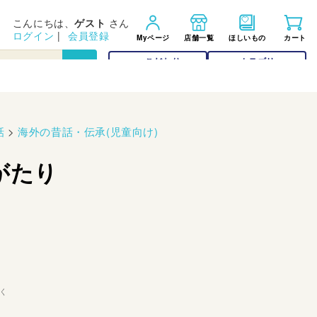
こんにちは、
ゲスト
さん
ログイン
|
会員登録
Myページ
店舗一覧
ほしいもの
カート
こだわり
カテゴリー
検索
検索
話
>
海外の昔話・伝承(児童向け)
がたり
く