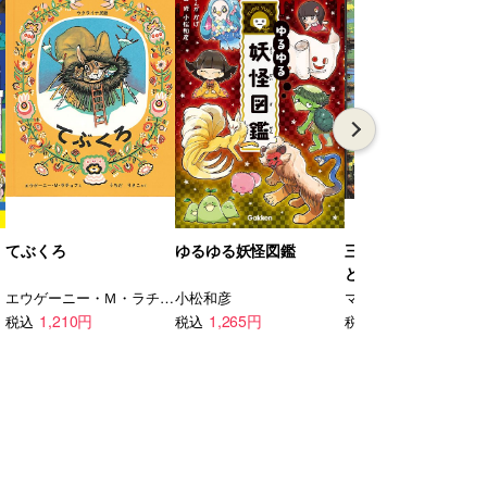
てぶくろ
ゆるゆる妖怪図鑑
三びきのやぎのがら
どん
エウゲーニー・Ｍ・ラチョフ
小松和彦
マーシャ・ブラウン
1,210円
1,265円
1,430円
税込
税込
税込