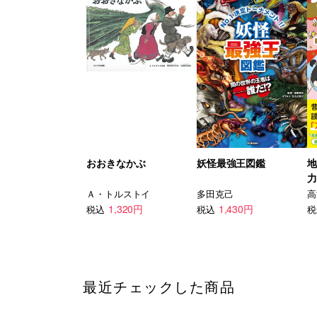
おおきなかぶ
妖怪最強王図鑑
地
力
し
Ａ・トルストイ
多田克己
高
1,320円
1,430円
税込
税込
税
最近チェックした商品