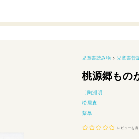
児童書読み物
>
児童書昔
桃源郷もの
〔陶淵明
松居直
蔡皋
レビューを書