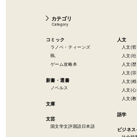
カテゴリ
Category
コミック
人文
ラノベ・ティーンズ
人文(哲
BL
人文(社
ゲーム攻略本
人文(歴
人文(宗
新書・選書
人文(精
ノベルス
人文(心
人文(教
文庫
語学
文芸
国文学文評国語日本語
ビジネス
社会時