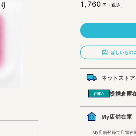
通
1,760
円（税込）
常
価
格
ほしいもの
ネットストア
提携倉庫
在庫△
My店舗在庫
My店舗登録で店頭在