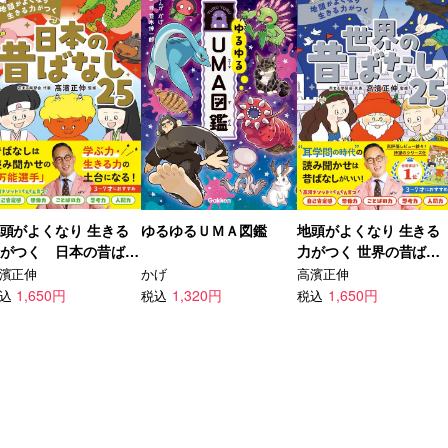
頭がよくなり 生きる
ゆるゆるＵＭＡ図鑑
地頭がよくなり 生きる
がつく 日本の昔ばな
力がつく 世界の昔ばな
25
し25
濱正伸
かげ
高濱正伸
1,650円
1,320円
1,650円
込
税込
税込