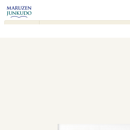
コンテンツ
に進む
▾
検
索
対
象