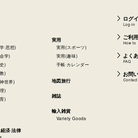
ログイ
Log-in
ご利
実用
How to
学·思想)
実用(スポーツ)
よく
会学)
実用(趣味)
FAQ
史)
手帳·カレンダー
お問
教)
Contact
地図旅行
神世界)
理)
雑誌
育)
輸入雑貨
Variety Goods
·経済·法律
事