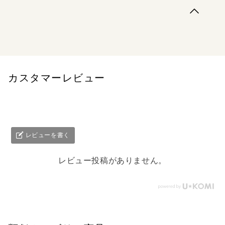
世界中で大好評の「旅の絵本」シリーズの６巻目は、アン
デルセンの国、デンマーク編です。アンデルセンの故郷オ
ーデンセ、首都コペンハーゲン、チボリ公園など、デンマ
ークの見どころをのんびりと旅しながら、アンデルセン童
話の世界を楽しむという、とびきり贅沢な旅の絵本です。
「人魚姫」や「マッチ売りの少女」な...
カスタマーレビュー
レビューを書く
レビュー投稿がありません。