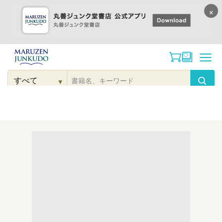
×
コンテンツに
進む
▾
検
索
こだわり
検索
カテゴリー
検索
対
象