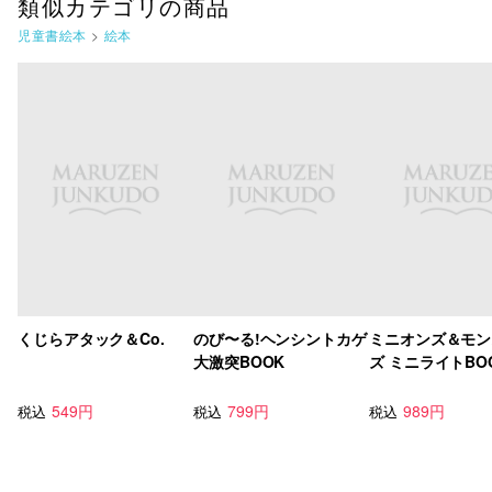
類似カテゴリの商品
児童書絵本
>
絵本
くじらアタック＆Co.
のび〜る!ヘンシントカゲ
ミニオンズ＆モン
大激突BOOK
ズ ミニライトBO
549円
799円
989円
税込
税込
税込