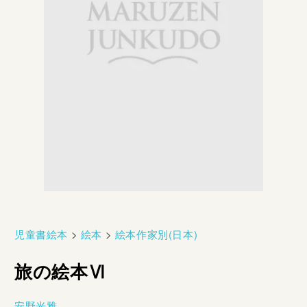
児童書絵本
>
絵本
>
絵本作家別(日本)
旅の絵本Ⅵ
安野光雅