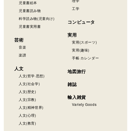
理学
児童書絵本
工学
児童書読み物
科学読み物(児童向け)
コンピュータ
児童書実用書
実用
芸術
実用(スポーツ)
音楽
実用(趣味)
楽譜
手帳·カレンダー
人文
地図旅行
人文(哲学·思想)
人文(社会学)
雑誌
人文(歴史)
輸入雑貨
人文(宗教)
Variety Goods
人文(精神世界)
人文(心理)
人文(教育)