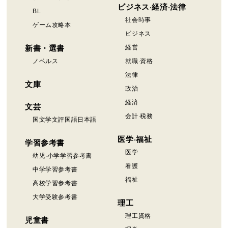
ビジネス·経済·法律
BL
社会時事
ゲーム攻略本
ビジネス
新書・選書
経営
ノベルス
就職·資格
法律
文庫
政治
経済
文芸
会計·税務
国文学文評国語日本語
医学·福祉
学習参考書
医学
幼児·小学学習参考書
看護
中学学習参考書
福祉
高校学習参考書
大学受験参考書
理工
理工資格
児童書