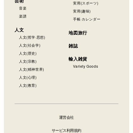
芸術
実用(スポーツ)
音楽
実用(趣味)
楽譜
手帳·カレンダー
人文
地図旅行
人文(哲学·思想)
人文(社会学)
雑誌
人文(歴史)
輸入雑貨
人文(宗教)
Variety Goods
人文(精神世界)
人文(心理)
人文(教育)
運営会社
サービス利用規約