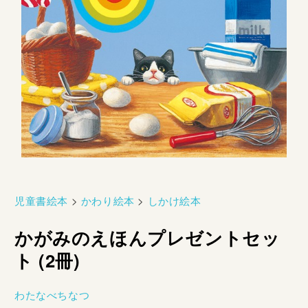
児童書絵本
>
かわり絵本
>
しかけ絵本
かがみのえほんプレゼントセッ
ト (2冊)
わたなべちなつ