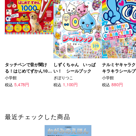
タッチペンで音が聞け
しずくちゃん いっぱ
ナルミヤキャラク
る！はじめてずかん1000
い！ シールブック
キラキラシールブ
英語つき
小学館
ぎぼりつこ
小学館
5,478円
1,100円
880円
税込
税込
税込
最近チェックした商品