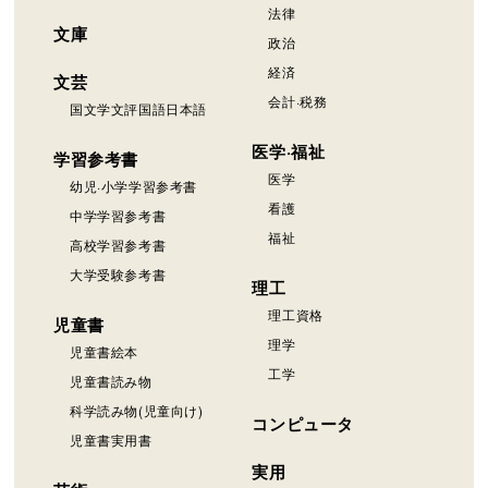
法律
文庫
政治
経済
文芸
会計·税務
国文学文評国語日本語
医学·福祉
学習参考書
医学
幼児·小学学習参考書
看護
中学学習参考書
福祉
高校学習参考書
大学受験参考書
理工
理工資格
児童書
理学
児童書絵本
工学
児童書読み物
科学読み物(児童向け)
コンピュータ
児童書実用書
実用