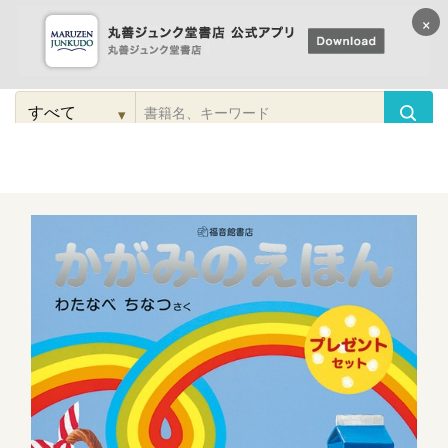
×
コンテンツに
進む
▾
検
索
こだわり
検索
カテゴリー
検索
対
象