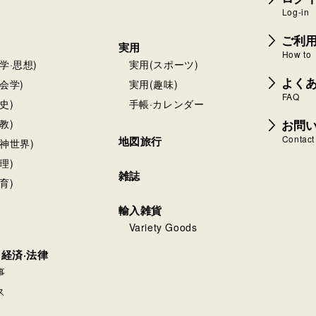
Log-in
ご利
実用
How to
学·思想)
実用(スポーツ)
よく
会学)
実用(趣味)
FAQ
史)
手帳·カレンダー
お問
教)
Contact
地図旅行
神世界)
理)
雑誌
育)
輸入雑貨
Variety Goods
·経済·法律
事
ス