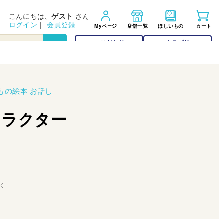
こんにちは、
ゲスト
さん
ログイン
|
会員登録
Myページ
店舗一覧
ほしいもの
カート
こだわり
カテゴリー
検索
検索
もの絵本 お話し
トラクター
く