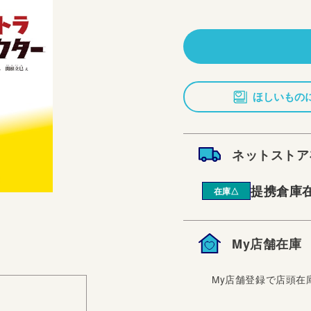
常
価
格
ほしいもの
ネットストア
提携倉庫
在庫△
My店舗在庫
My店舗登録で店頭在