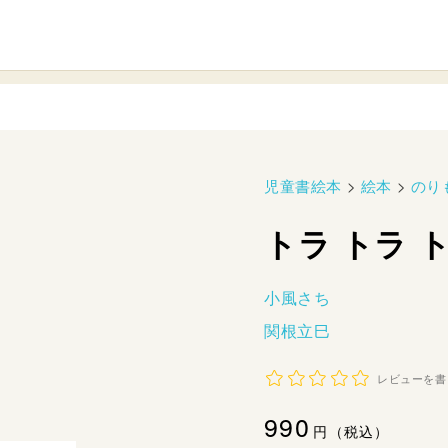
児童書絵本
>
絵本
>
のり
トラ トラ 
小風さち
関根立巳
レビューを書
通
990
円（税込）