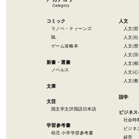
Category
コミック
人文
ラノベ・ティーンズ
人文(哲
BL
人文(社
ゲーム攻略本
人文(歴
人文(宗
新書・選書
人文(精
ノベルス
人文(心
人文(教
文庫
語学
文芸
国文学文評国語日本語
ビジネス
社会時
学習参考書
ビジネ
幼児·小学学習参考書
経営