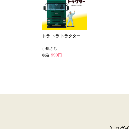
トラ トラ トラクター
小風さち
990円
税込
ログイ