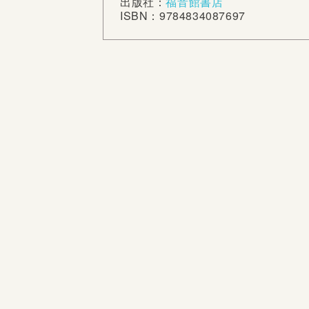
出版社：
福音館書店
ISBN：9784834087697