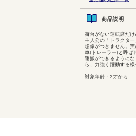
商品説明
荷台がない運転席だけ
主人公の「トラクター
想像がつきません。実
車(トレーラー)と呼
運搬ができるようにな
ら、力強く躍動する様
対象年齢：3才から
荷台がない運転席だけの
公の「トラクター」です
きません。実は、トラク
ー)と呼ばれる車輌と合
うになるのです...