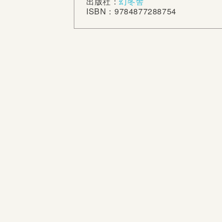
出版社：
幻冬舎
ISBN：9784877288754