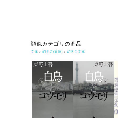
類似カテゴリの商品
文庫
>
幻冬舎(文庫)
>
幻冬舎文庫