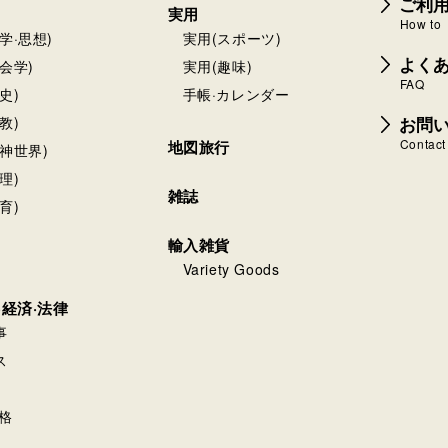
ご利
実用
How to
学·思想)
実用(スポーツ)
よく
会学)
実用(趣味)
FAQ
史)
手帳·カレンダー
お問
教)
Contact
地図旅行
神世界)
理)
雑誌
育)
輸入雑貨
Variety Goods
·経済·法律
事
ス
格