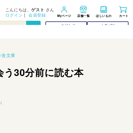
こんにちは、
ゲスト
さん
ログイン
|
会員登録
Myページ
店舗一覧
ほしいもの
カート
こだわり
カテゴリー
検索
検索
冬舎文庫
会う30分前に読む本
く