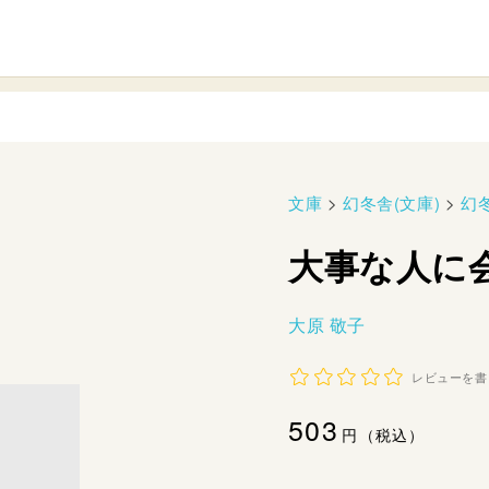
文庫
>
幻冬舎(文庫)
>
幻
大事な人に
大原 敬子
レビューを書
通
503
円（税込）
常