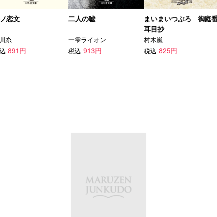
ノ恋文
二人の嘘
まいまいつぶろ 御庭
耳目抄
川糸
一雫ライオン
村木嵐
891円
913円
825円
込
税込
税込