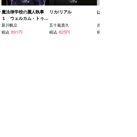
番
魔法律学校の麗人執事
リカ/リアル
はーばーらいと
１ ウェルカム・トゥ
ー・マジックローアカデ
新川帆立
五十嵐貴久
吉本ばなな
ミー
891円
825円
693円
税込
税込
税込