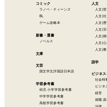
コミック
人文
ラノベ・ティーンズ
人文(哲
BL
人文(社
ゲーム攻略本
人文(歴
人文(宗
新書・選書
人文(精
ノベルス
人文(心
人文(教
文庫
語学
文芸
国文学文評国語日本語
ビジネス
社会時
学習参考書
ビジネ
幼児·小学学習参考書
経営
中学学習参考書
就職·資
高校学習参考書
法律