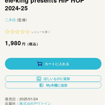
ele-king presents HIP HOP
2024-25
二木信
(監修)
レビューを書く
通
1,980
円（税込）
常
価
カートに入れる
格
ほしいものに追加
My本棚に追加
発売日：2025/01/24
出版社：
株式会社Pヴァイン