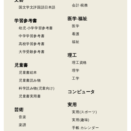
会計·税務
国文学文評国語日本語
医学·福祉
学習参考書
医学
幼児·小学学習参考書
看護
中学学習参考書
福祉
高校学習参考書
大学受験参考書
理工
理工資格
児童書
理学
児童書絵本
工学
児童書読み物
科学読み物(児童向け)
コンピュータ
児童書実用書
実用
芸術
実用(スポーツ)
音楽
実用(趣味)
楽譜
手帳·カレンダー