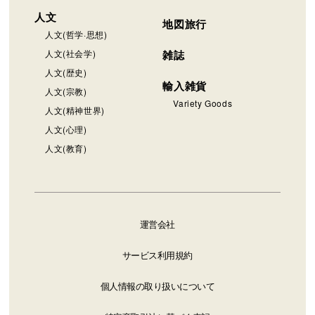
人文
地図旅行
人文(哲学·思想)
人文(社会学)
雑誌
人文(歴史)
輸入雑貨
人文(宗教)
Variety Goods
人文(精神世界)
人文(心理)
人文(教育)
運営会社
サービス利用規約
個人情報の取り扱いについて