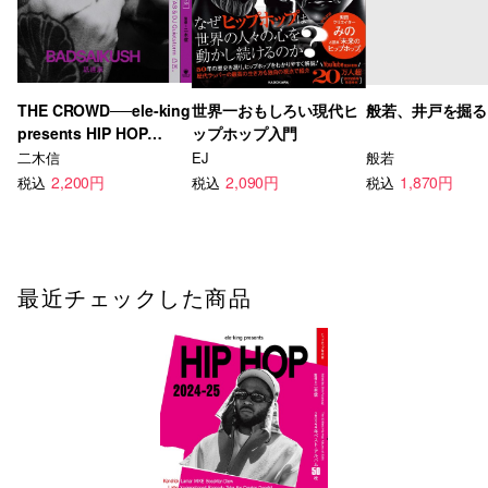
THE CROWD──ele-king
世界一おもしろい現代ヒ
般若、井戸を掘る
presents HIP HOP
ップホップ入門
JAPAN
二木信
EJ
般若
2,200円
2,090円
1,870円
税込
税込
税込
最近チェックした商品