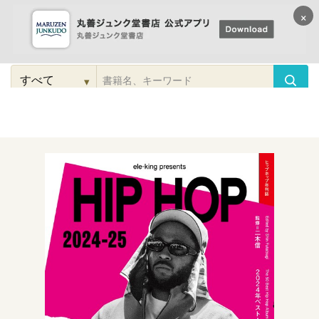
×
コンテンツに
進む
▾
検
索
こだわり
検索
カテゴリー
検索
対
象