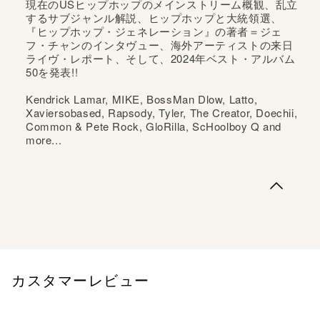
現在のUSヒップホップのメインストリーム概観、乱立
するサブジャンル解説、ヒップホップと大統領選、
『ヒップホップ・ジェネレーション』の著者＝ジェ
フ・チャンのインタヴュー、海外アーティストの来日
ライヴ・レポート、そして、2024年ベスト・アルバム
50を発表!!
Kendrick Lamar, MIKE, BossMan Dlow, Latto,
Xaviersobased, Rapsody, Tyler, The Creator, Doechii,
Common & Pete Rock, GloRilla, ScHoolboy Q and
more...
ヒップホップ／ラップ・ミュージックの年刊専門誌が創
刊！たったいま、アメリカで起きていること、これを読め
ば、USヒップホップの “現在” がわかる!!現在のUSヒップ
ホップのメインストリーム概観、乱立するサブジャンル解
説、ヒップホップと大統領選、『ヒップホップ・ジェネレ
ーション』の著者＝ジェフ・...
カスタマーレビュー