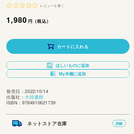
レビューを書く
通
1,980
円（税込）
常
価
カートに入れる
格
ほしいものに追加
My本棚に追加
発売日：2022/10/14
出版社：
大陸書館
ISBN：9784910621739
ネットストア在庫
詳細