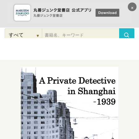
×
コンテンツに
進む
▾
検
索
こだわり
検索
カテゴリー
検索
対
象