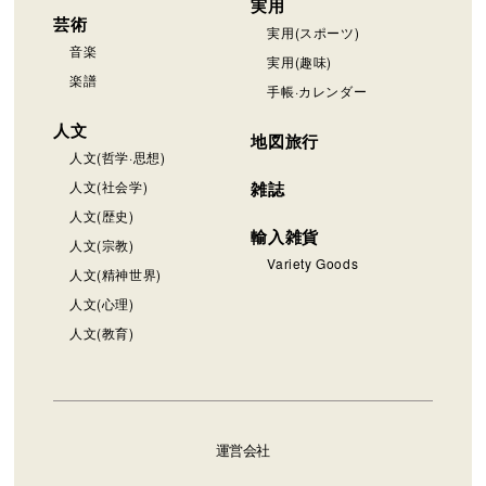
実用
芸術
実用(スポーツ)
音楽
実用(趣味)
楽譜
手帳·カレンダー
人文
地図旅行
人文(哲学·思想)
人文(社会学)
雑誌
人文(歴史)
輸入雑貨
人文(宗教)
Variety Goods
人文(精神世界)
人文(心理)
人文(教育)
運営会社