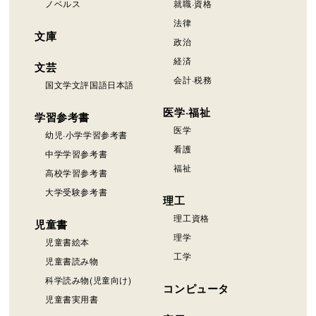
ノベルス
就職·資格
法律
文庫
政治
経済
文芸
会計·税務
国文学文評国語日本語
医学·福祉
学習参考書
医学
幼児·小学学習参考書
看護
中学学習参考書
福祉
高校学習参考書
大学受験参考書
理工
理工資格
児童書
理学
児童書絵本
工学
児童書読み物
科学読み物(児童向け)
コンピュータ
児童書実用書