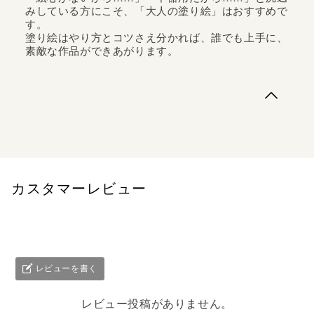
みしている方にこそ、「大人の塗り絵」はおすすめで
す。
塗り絵はやり方とコツさえ分かれば、誰でも上手に、
素敵な作品ができあがります。
太陽の輝きや月のきらめきのもと優美に泳ぐイルカ、トロ
ピカルで美しい熱帯魚たちの饗宴、熱帯のアロワナなど、
大自然の中で刻々と姿を変える生きものの姿を幻想的なタ
ッチで描いた13点。.誰でも美しく、自分らしい絵が描ける
──.大人の塗り絵は、誰でも美しい絵が描ける新しい趣味
です。あらかじめ下絵となる線...
カスタマーレビュー
レビューを書く
レビュー投稿がありません。