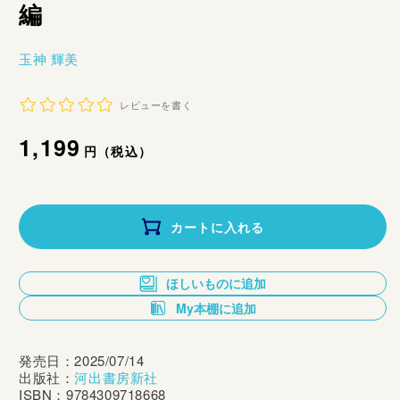
編
玉神 輝美
レビューを書く
通
1,199
円（税込）
常
価
カートに入れる
格
ほしいものに追加
My本棚に追加
発売日：2025/07/14
出版社：
河出書房新社
ISBN：9784309718668