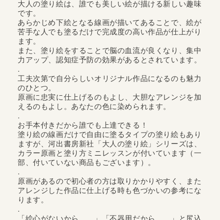
大人の塗り絵は、誰でも美しい絵が描ける新しい趣味
です。
あらかじめ下絵となる線画が描いてあることで、絵が
苦手な人でも塗るだけで完成度の高い作品が仕上がり
ます。
また、塗り絵をすることで脳の血流が良くなり、集中
力アップ、認知症予防の効果があるとされています。
.
工夫次第で自分らしいオリジナル作品になるのも魅力
のひとつ。
原画に忠実に仕上げるのもよし、大胆なアレンジを加
えるのもよし。あなたの色に染められます。
.
お手本付きだから誰でも上達できる！
塗り絵の線画だけで自由に塗るタイプの塗り絵もあり
ますが、河出書房新社「大人の塗り絵」シリーズは、
カラー原画と塗り方ミニレッスンが付いています（一
部、付いていない商品もございます）。
.
原画があるので初心者の方は取りかかりやすく、また
アレンジした作品に仕上げる時も色づかいの参考にな
ります。
.
「絵心がないから……」「不器用だから……」と尻込