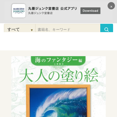
×
コンテンツに
進む
▾
検
索
こだわり
検索
カテゴリー
検索
対
象