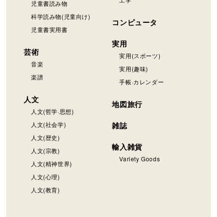
児童書読み物
科学読み物(児童向け)
コンピュータ
児童書実用書
実用
芸術
実用(スポーツ)
音楽
実用(趣味)
楽譜
手帳·カレンダー
人文
地図旅行
人文(哲学·思想)
人文(社会学)
雑誌
人文(歴史)
輸入雑貨
人文(宗教)
Variety Goods
人文(精神世界)
人文(心理)
人文(教育)