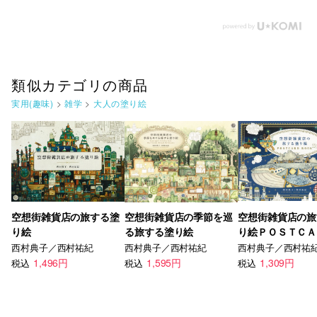
類似カテゴリの商品
実用(趣味)
>
雑学
>
大人の塗り絵
空想街雑貨店の旅する塗
空想街雑貨店の季節を巡
空想街雑貨店の旅
り絵
る旅する塗り絵
り絵ＰＯＳＴＣ
ＢＯＯＫ
西村典子／西村祐紀
西村典子／西村祐紀
西村典子／西村祐
1,496円
1,595円
1,309円
税込
税込
税込