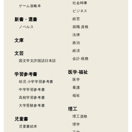
社会時事
ゲーム攻略本
ビジネス
新書・選書
経営
ノベルス
就職·資格
法律
文庫
政治
経済
文芸
会計·税務
国文学文評国語日本語
医学·福祉
学習参考書
医学
幼児·小学学習参考書
看護
中学学習参考書
福祉
高校学習参考書
大学受験参考書
理工
理工資格
児童書
理学
児童書絵本
工学