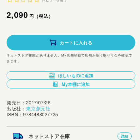
レビューを書く
通
2,090
円（税込）
常
価
カートに入れる
格
ネットストア在庫がありません。My店舗登録で店舗お受け取り可否を確認で
きます。
ほしいものに追加
My本棚に追加
発売日：2017/07/26
出版社：
東京創元社
ISBN：9784488027735
ネットストア在庫
詳細