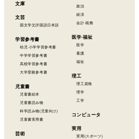
文庫
政治
経済
文芸
会計·税務
国文学文評国語日本語
医学·福祉
学習参考書
医学
幼児·小学学習参考書
看護
中学学習参考書
福祉
高校学習参考書
大学受験参考書
理工
理工資格
児童書
理学
児童書絵本
工学
児童書読み物
科学読み物(児童向け)
コンピュータ
児童書実用書
実用
芸術
実用(スポーツ)