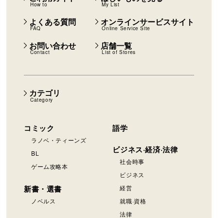
How to
My List
よくある質問
オンラインサービスサイト
FAQ
Online Service Site
お問い合わせ
店舗一覧
Contact
List of Stores
カテゴリ
Category
コミック
語学
ラノベ・ティーンズ
ビジネス·経済·法律
BL
社会時事
ゲーム攻略本
ビジネス
新書・選書
経営
ノベルス
就職·資格
法律