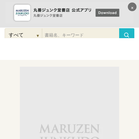
×
コンテンツに
進む
▾
検
索
こだわり
検索
カテゴリー
検索
対
象