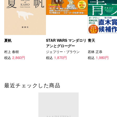
夏帆
STAR WARS マンダロリ
青天
アンとグローグー
村上 春樹
ジェフリー・ブラウン
若林 正恭
2,860円
1,870円
1,980円
税込
税込
税込
最近チェックした商品