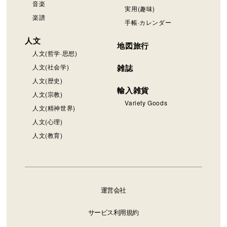
音楽
実用(趣味)
楽譜
手帳·カレンダー
人文
地図旅行
人文(哲学·思想)
人文(社会学)
雑誌
人文(歴史)
輸入雑貨
人文(宗教)
Variety Goods
人文(精神世界)
人文(心理)
人文(教育)
運営会社
サービス利用規約